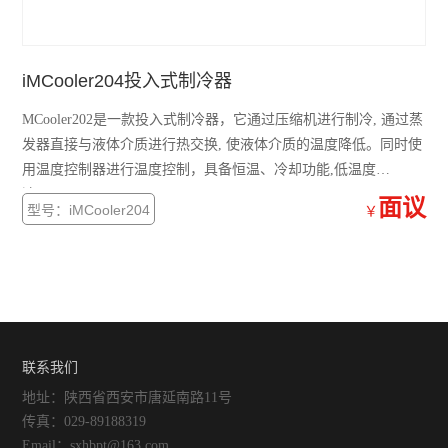
iMCooler204投入式制冷器
MCooler202是一款投入式制冷器，它通过压缩机进行制冷, 通过蒸
发器直接与液体介质进行热交换, 使液体介质的温度降低。同时使
用温度控制器进行温度控制，具备恒温、冷却功能,低温度
达-20℃。
面议
型号：iMCooler204
￥
联系我们
地址：陕西省西安市唐延南路11号
传真：029-89188319
Email：sxhbpt@163.com