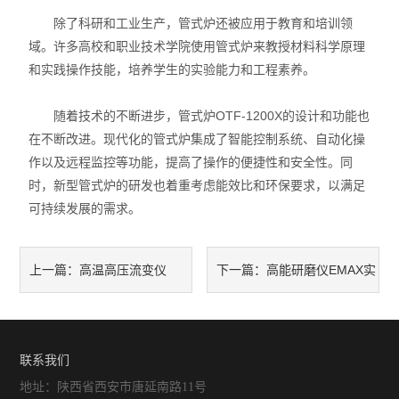
除了科研和工业生产，管式炉还被应用于教育和培训领
域。许多高校和职业技术学院使用管式炉来教授材料科学原理
和实践操作技能，培养学生的实验能力和工程素养。
随着技术的不断进步，管式炉OTF-1200X的设计和功能也
在不断改进。现代化的管式炉集成了智能控制系统、自动化操
作以及远程监控等功能，提高了操作的便捷性和安全性。同
时，新型管式炉的研发也着重考虑能效比和环保要求，以满足
可持续发展的需求。
高温高压流变仪
高能研磨仪EMAX实
上一篇：
下一篇：
MARS如何探索物质秘密？
现高效精细加工
联系我们
地址：陕西省西安市唐延南路11号