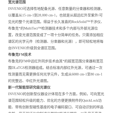
宽光谱范围
INVENIO可选择性地配备光源、任意数量的分束器和检测器，
以覆盖从15 cm-1到28,000 cm-1，也就是从超远红外至紫外/可
见光的整个光谱范围。得益于长久准直的RockSolid™干涉仪、
布鲁克*的MultiTect™检测器技术和多个内部与外部光源位
置，改变光谱范围变成了一项十分简单的任务。只需添加相应
谱区的光学元件（检测器、分束器和光源），即可轻松地将每
台INVENIO升级到全谱区范围。
布鲁克FM技术
布鲁克的FM中远红外同步技术由其*的超宽范围分束器和宽范
围DLaTGS检测器组成。结合标准内部红外光源，可通过一次
性测量而无需更换任何光学元件，生成从6000 cm-1至80 cm-1
的完整远、中红外光谱图。
新一代智能型研究级光谱仪
INVENIO的创新型仪器设计体现在多个方面，例如，可向宽光
谱范围轻松升级的能力、优化的方便更换附件的QuickLock功
能、带有创新型磁性基座的电子编码窗口、可自动识别的样品