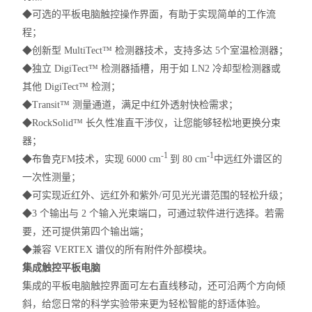
◆可选的平板电脑触控操作界面，有助于实现简单的工作流
程；
◆创新型 MultiTect™ 检测器技术，支持多达 5个室温检测器；
◆独立 DigiTect™ 检测器插槽，用于如 LN2 冷却型检测器或
其他 DigiTect™ 检测；
◆Transit™ 测量通道，满足中红外透射快检需求；
◆RockSolid™ 长久性准直干涉仪，让您能够轻松地更换分束
器；
-1
-1
◆布鲁克FM技术，实现 6000 cm
到 80 cm
中远红外谱区的
一次性测量；
◆可实现近红外、远红外和紫外/可见光光谱范围的轻松升级；
◆3 个输出与 2 个输入光束端口，可通过软件进行选择。若需
要，还可提供第四个输出端；
◆兼容 VERTEX 谱仪的所有附件外部模块。
集成触控平板电脑
集成的平板电脑触控界面可左右直线移动，还可沿两个方向倾
斜，给您日常的科学实验带来更为轻松智能的舒适体验。