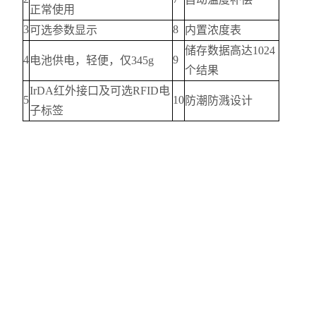
正常使用
3
8
可选参数显示
内置浓度表
储存数据高达1024
4
9
电池供电，轻便，仅345g
个结果
IrDA红外接口及可选RFID电
5
10
防潮防溅设计
子标签