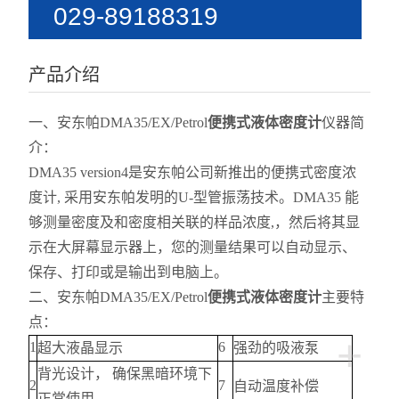
029-89188319
15399059159
产品介绍
一、安东帕DMA35/EX/Petrol
便携式液体密度计
仪器简
介：
DMA35 version4是安东帕公司新推出的便携式密度浓
度计, 采用安东帕发明的U-型管振荡技术。DMA35 能
够测量密度及和密度相关联的样品浓度,，然后将其显
示在大屏幕显示器上，您的测量结果可以自动显示、
保存、打印或是输出到电脑上。
二、安东帕DMA35/EX/Petrol
便携式液体密度计
主要特
点：
+
1
6
超大液晶显示
强劲的吸液泵
背光设计， 确保黑暗环境下
2
7
自动温度补偿
正常使用