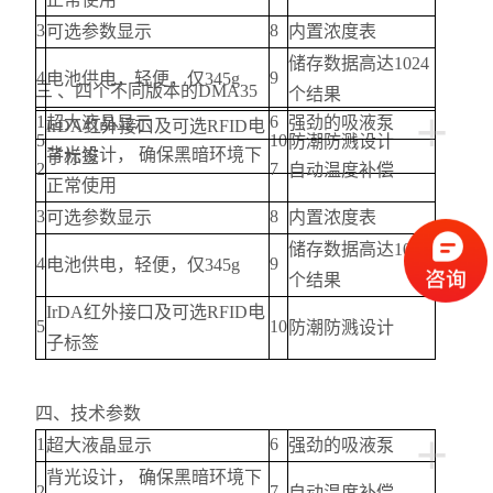
3
8
可选参数显示
内置浓度表
储存数据高达1024
4
9
电池供电，轻便，仅345g
三 、四个不同版本的DMA35
个结果
+
1
6
超大液晶显示
强劲的吸液泵
IrDA红外接口及可选RFID电
5
10
防潮防溅设计
背光设计， 确保黑暗环境下
子标签
2
7
自动温度补偿
正常使用
3
8
可选参数显示
内置浓度表
储存数据高达1024
4
9
电池供电，轻便，仅345g
个结果
IrDA红外接口及可选RFID电
5
10
防潮防溅设计
子标签
四、技术参数
+
1
6
超大液晶显示
强劲的吸液泵
背光设计， 确保黑暗环境下
2
7
自动温度补偿