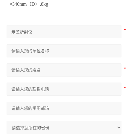
×340mm（D）,8kg