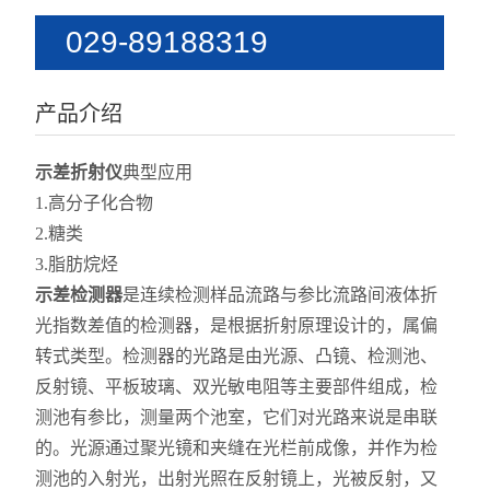
029-89188319
15399059159
产品介绍
示差折射仪
典型应用
1.高分子化合物
2.糖类
3.脂肪烷烃
示差检测器
是连续检测样品流路与参比流路间液体折
光指数差值的检测器，是根据折射原理设计的，属偏
转式类型。检测器的光路是由光源、凸镜、检测池、
反射镜、平板玻璃、双光敏电阻等主要部件组成，检
测池有参比，测量两个池室，它们对光路来说是串联
的。光源通过聚光镜和夹缝在光栏前成像，并作为检
测池的入射光，出射光照在反射镜上，光被反射，又