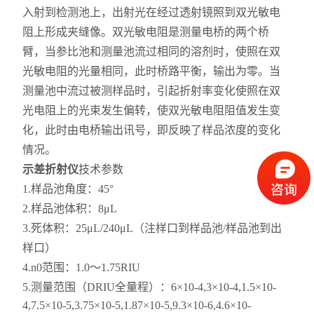
入射到检测池上，出射光在经过透射镜照到双光敏电
阻上形成夹缝像。双光敏电阻是测量电桥的两个桥
臂，当参比池和测量池流过相同的溶剂时，使照在双
光敏电阻的光量相同，此时桥路平衡，输出为零。当
测量池中流过被测样品时，引起折射率变化使照在双
光电阻上的光束发生偏转，使双光敏电阻阻值发生变
化，此时由电桥输出讯号，即反映了样品浓度的变化
情况。
示差折射仪
技术参数
1.样品池角度：45°
2.样品池体积：8μL
3.死体积：25μL/240μL（注样口到样品池/样品池到出
样口）
4.n0范围：1.0～1.75RIU
5.测量范围（DRIU全量程）：6×10-4,3×10-4,1.5×10-
4,7.5×10-5,3.75×10-5,1.87×10-5,9.3×10-6,4.6×10-